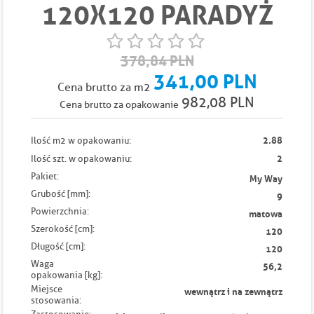
120X120 PARADYŻ
378,84 PLN
341,00 PLN
Cena brutto za m2
982,08 PLN
Cena brutto za opakowanie
2.88
Ilość m2 w opakowaniu:
2
Ilość szt. w opakowaniu:
Pakiet:
My Way
Grubość [mm]:
9
Powierzchnia:
matowa
Szerokość [cm]:
120
Długość [cm]:
120
Waga
56,2
opakowania [kg]:
Miejsce
wewnątrz i na zewnątrz
stosowania: