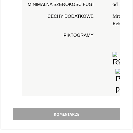
od 1,5m
MINIMALNA SZEROKOŚĆ FUGI
Mrozood
CECHY DODATKOWE
Rektyfika
PIKTOGRAMY
KOMENTARZE