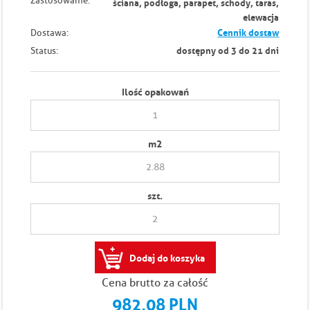
Zastosowanie:
ściana, podłoga, parapet, schody, taras,
elewacja
Cennik dostaw
Dostawa:
dostępny od 3 do 21 dni
Status:
Ilość opakowań
m
2
szt.
Dodaj do koszyka
Cena brutto za całość
982,08 PLN