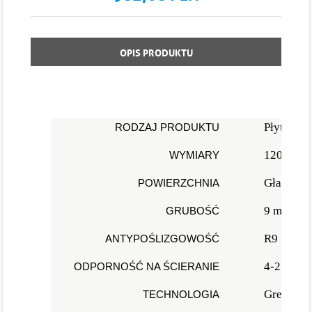
OPIS PRODUKTU
Płytki ś
RODZAJ PRODUKTU
120 x 12
WYMIARY
Gładka
POWIERZCHNIA
9 mm
GRUBOŚĆ
R9
ANTYPOŚLIZGOWOŚĆ
4-2100
ODPORNOŚĆ NA ŚCIERANIE
Gres szk
TECHNOLOGIA