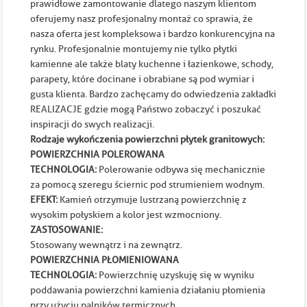
prawidłowe zamontowanie dlatego naszym klientom
oferujemy nasz profesjonalny montaż co sprawia, że
nasza oferta jest kompleksowa i bardzo konkurencyjna na
rynku. Profesjonalnie montujemy nie tylko płytki
kamienne ale także blaty kuchenne i łazienkowe, schody,
parapety, które docinane i obrabiane są pod wymiar i
gusta klienta. Bardzo zachęcamy do odwiedzenia zakładki
REALIZACJE gdzie mogą Państwo zobaczyć i poszukać
inspiracji do swych realizacji.
Rodzaje wykończenia powierzchni płytek granitowych:
POWIERZCHNIA POLEROWANA
TECHNOLOGIA:
Polerowanie odbywa się mechanicznie
za pomocą szeregu ściernic pod strumieniem wodnym.
EFEKT:
Kamień otrzymuje lustrzaną powierzchnię z
wysokim połyskiem a kolor jest wzmocniony.
ZASTOSOWANIE:
Stosowany wewnątrz i na zewnątrz.
POWIERZCHNIA PŁOMIENIOWANA
TECHNOLOGIA:
Powierzchnię uzyskuję się w wyniku
poddawania powierzchni kamienia działaniu płomienia
przy użyciu palników termicznych.