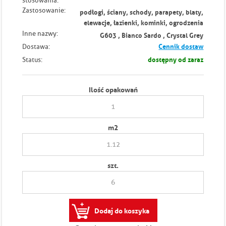
stosowania:
Zastosowanie:
podłogi, ściany, schody, parapety, blaty,
elewacje, łazienki, kominki, ogrodzenia
Inne nazwy:
G603 , Bianco Sardo , Crystal Grey
Cennik dostaw
Dostawa:
dostępny od zaraz
Status:
Ilość opakowań
m
2
szt.
Dodaj do koszyka