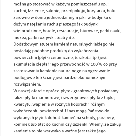
można go stosować w każdym pomieszczeniu np. :
kuchni, łazience, salonie, przedpokoju, korytarzu, holu
zarówno w domu jednorodzinnym jak i w budynku o
dużym natężeniu ruchu pieszego jak budynki
wielorodzinne, hotele, restauracje, biurowce, parki nauki,
muzea, parki rozrywki, teatry itp.
Dodatkowym atutem kamieni naturalnych jakiego nie
posiadają podobne produkty do wykańczania
powierzchni (płytki ceramiczne, terakota itp.) jest
akumulacja ciepła i jego przewodność w 100% co przy
zastosowaniu kamienia naturalnego na ogrzewanie
podłogowe lub ściany jest bardzo ekonomicznym
rozwiązaniem.
W naszej ofercie oprócz płytek granitowych posiadamy
także płytki marmurowe, trawertynowe, płytki z łupka,
kwarcytu, wapienia w różnych kolorach i różnym
wykończeniu powierzchni. U nas mogą Państwo do
wybranych płytek dobrać kamień na schody, parapety,
kominek lub blat do kuchni czy łazienki. Wiemy, że zakup
kamienia to nie wszystko a ważne jest także jego