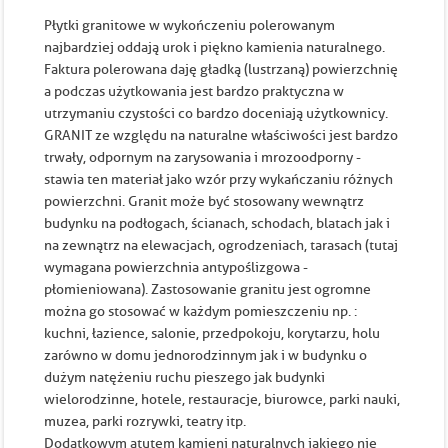
Płytki granitowe w wykończeniu polerowanym
najbardziej oddają urok i piękno kamienia naturalnego.
Faktura polerowana daję gładką (lustrzaną) powierzchnię
a podczas użytkowania jest bardzo praktyczna w
utrzymaniu czystości co bardzo doceniają użytkownicy.
GRANIT ze względu na naturalne właściwości jest bardzo
trwały, odpornym na zarysowania i mrozoodporny -
stawia ten materiał jako wzór przy wykańczaniu różnych
powierzchni. Granit może być stosowany wewnątrz
budynku na podłogach, ścianach, schodach, blatach jak i
na zewnątrz na elewacjach, ogrodzeniach, tarasach (tutaj
wymagana powierzchnia antypoślizgowa -
płomieniowana). Zastosowanie granitu jest ogromne
można go stosować w każdym pomieszczeniu np. :
kuchni, łazience, salonie, przedpokoju, korytarzu, holu
zarówno w domu jednorodzinnym jak i w budynku o
dużym natężeniu ruchu pieszego jak budynki
wielorodzinne, hotele, restauracje, biurowce, parki nauki,
muzea, parki rozrywki, teatry itp.
Dodatkowym atutem kamieni naturalnych jakiego nie