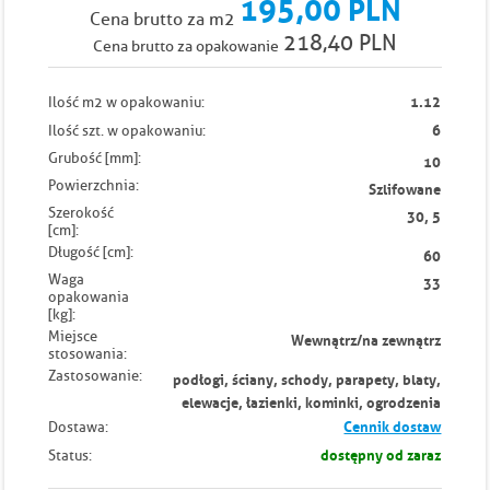
195,00 PLN
Cena brutto za m2
218,40 PLN
Cena brutto za opakowanie
1.12
Ilość m2 w opakowaniu:
6
Ilość szt. w opakowaniu:
Grubość [mm]:
10
Powierzchnia:
Szlifowane
Szerokość
30, 5
[cm]:
Długość [cm]:
60
Waga
33
opakowania
[kg]:
Miejsce
Wewnątrz/na zewnątrz
stosowania:
Zastosowanie:
podłogi, ściany, schody, parapety, blaty,
elewacje, łazienki, kominki, ogrodzenia
Cennik dostaw
Dostawa:
dostępny od zaraz
Status: