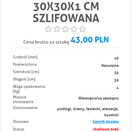
30X30X1 CM
SZLIFOWANA
43,00 PLN
Cena brutto za sztukę
Grubość [mm]:
10
Powierzchnia:
Naturalna
Szerokość [cm]:
30
Długość [cm]:
30
Waga opakowania
4
[kg]:
Miejsce
Wewnątrz/na zewnątrz
stosowania:
Zastosowanie:
podłogi, ściany, łazienki, elewacje,
kominki
Cennik dostaw
Dostawa:
chwilowo brak
Status: