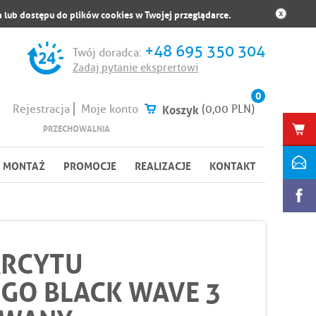
 lub dostępu do plików cookies w Twojej przeglądarce.
+48 695 350 304
Twój doradca:
Zadaj pytanie eksprertowi
0
Koszyk
(0,00 PLN)
Rejestracja
Moje konto
PRZECHOWALNIA
MONTAŻ
PROMOCJE
REALIZACJE
KONTAKT
ARCYTU
GO BLACK WAVE 3