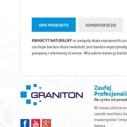
OPIS PRODUKTU
KOMENTARZE [0]
KWARCYT NATURALNY
to zwięzła skała metamorficzna
cechuje bardzo duża twardość jest bardzo wytrzymały i
parapety i elementy ścienne. Wizualnie kwarcyt bard
Zaufaj
Profesjonal
Na rynku od ponad
W naszej ofercie z
szeroki wachlarz m
trawertynów i inny
świata