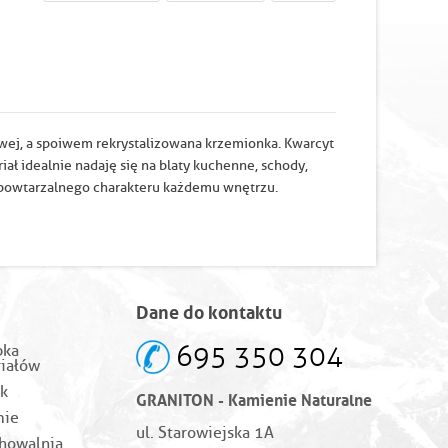
owej, a spoiwem rekrystalizowana krzemionka. Kwarcyt
ał idealnie nadaję się na blaty kuchenne, schody,
iepowtarzalnego charakteru każdemu wnętrzu.
Dane do kontaktu
695 350 304
bka
iałów
k
GRANITON - Kamienie Naturalne
mie
ul. Starowiejska 1A
howalnia