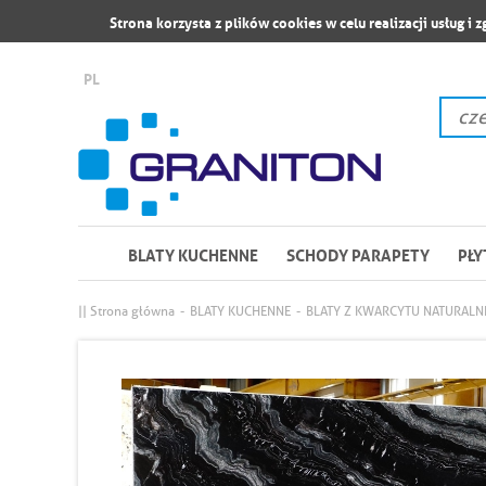
Strona korzysta z plików cookies w celu realizacji usług i 
PL
BLATY KUCHENNE
SCHODY PARAPETY
PŁY
|| Strona główna
-
BLATY KUCHENNE
-
BLATY Z KWARCYTU NATURAL