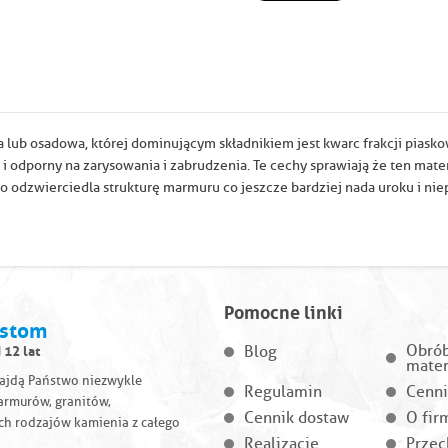
 lub osadowa, której dominującym składnikiem jest kwarc frakcji piask
 odporny na zarysowania i zabrudzenia. Te cechy sprawiają że ten materi
zo odzwierciedla strukturę marmuru co jeszcze bardziej nada uroku i n
Pomocne linki
istom
 12 lat
Obró
Blog
mater
najdą Państwo niezwykle
Regulamin
Cenni
armurów, granitów,
Cennik dostaw
O fir
ch rodzajów kamienia z całego
Realizacje
Przec