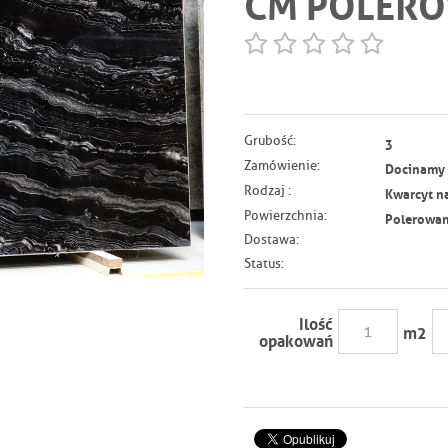
CM POLER
Grubość:
3
Zamówienie:
Docinamy n
Rodzaj :
Kwarcyt n
Powierzchnia:
Polerowa
Dostawa:
Status:
Ilość
m
2
opakowań