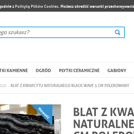
zgodnie z
Polityką Plików Cookies
. Możesz określić warunki przechowywania
TKI KAMIENNE
OGRÓD
PŁYTKI CERAMICZNE
GABIONY
BLAT Z KWARCYTU NATURALNEGO BLACK WAVE 3 CM POLEROWANY
NEGO
-
BLAT Z KW
NATURALNE