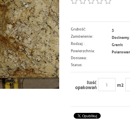
Grubość:
3
Zamówienie:
Docinamy n
Rodzaj :
Granit
Powierzchnia:
Polerowa
Dostawa:
Status:
Ilość
m
2
opakowań