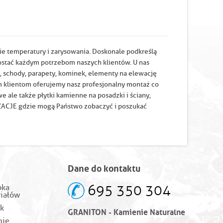
ie temperatury i zarysowania. Doskonale podkreślą
rostać każdym potrzebom naszych klientów. U nas
, schody, parapety, kominek, elementy na elewację
m klientom oferujemy nasz profesjonalny montaż co
e ale także płytki kamienne na posadzki i ściany,
LIZACJE gdzie mogą Państwo zobaczyć i poszukać
Dane do kontaktu
695 350 304
bka
iałów
k
GRANITON - Kamienie Naturalne
mie