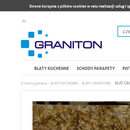
Strona korzysta z plików cookies w celu realizacji usług i 
PL
BLATY KUCHENNE
SCHODY PARAPETY
PŁY
BLAT GR
|| Strona główna
-
BLATY KUCHENNE
-
BLATY GRANITOWE
-