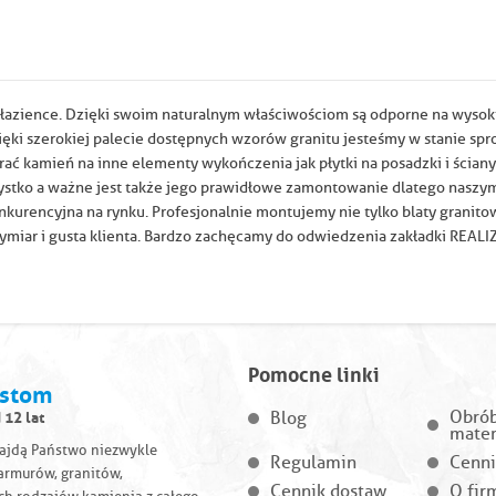
i łazience. Dzięki swoim naturalnym właściwościom są odporne na wysok
ięki szerokiej palecie dostępnych wzorów granitu jesteśmy w stanie sp
 kamień na inne elementy wykończenia jak płytki na posadzki i ściany
zystko a ważne jest także jego prawidłowe zamontowanie dlatego naszy
nkurencyjna na rynku. Profesjonalnie montujemy nie tylko blaty granitow
 wymiar i gusta klienta. Bardzo zachęcamy do odwiedzenia zakładki REA
Pomocne linki
istom
 12 lat
Obró
Blog
mater
najdą Państwo niezwykle
Regulamin
Cenni
armurów, granitów,
Cennik dostaw
O fir