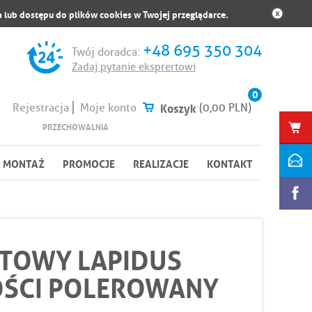
 lub dostępu do plików cookies w Twojej przeglądarce.
+48 695 350 304
Twój doradca:
Zadaj pytanie eksprertowi
0
Koszyk
(0,00 PLN)
Rejestracja
Moje konto
PRZECHOWALNIA
MONTAŻ
PROMOCJE
REALIZACJE
KONTAKT
ITOWY LAPIDUS
ŚCI POLEROWANY