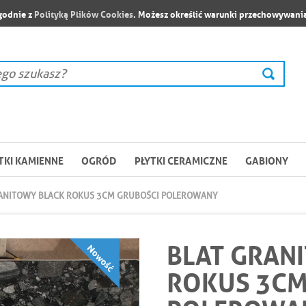
zgodnie z
Polityką Plików Cookies
. Możesz określić warunki przechowywania
TKI KAMIENNE
OGRÓD
PŁYTKI CERAMICZNE
GABIONY
ANITOWY BLACK ROKUS 3CM GRUBOŚCI POLEROWANY
BLAT GRAN
ROKUS 3CM