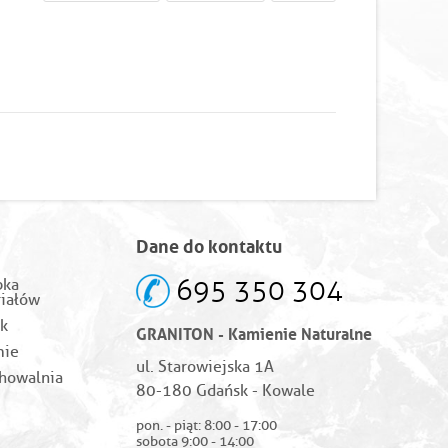
Dane do kontaktu
695 350 304
bka
iałów
k
GRANITON - Kamienie Naturalne
mie
ul. Starowiejska 1A
howalnia
80-180 Gdańsk - Kowale
pon. - piąt: 8:00 - 17:00
sobota 9:00 - 14:00