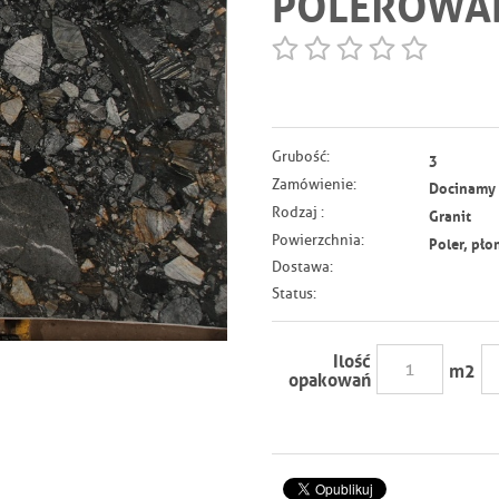
POLEROWA
Grubość:
3
Zamówienie:
Docinamy n
Rodzaj :
Granit
Powierzchnia:
Poler, pło
Dostawa:
Status:
Ilość
m
2
opakowań